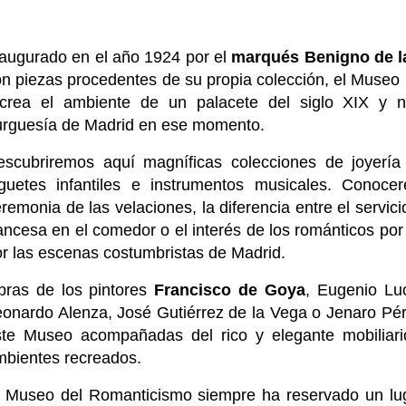
naugurado en el año 1924 por el
marqués Benigno de l
n piezas procedentes de su propia colección, el Museo
ecrea el ambiente de un palacete del siglo XIX y 
urguesía de Madrid en ese momento.
escubriremos aquí magníficas colecciones de joyería 
uguetes infantiles e instrumentos musicales. Conoc
remonia de las velaciones, la diferencia entre el servicio
ancesa en el comedor o el interés de los románticos por
r las escenas costumbristas de Madrid.
bras de los pintores
Francisco de Goya
, Eugenio Lu
onardo Alenza, José Gutiérrez de la Vega o Jenaro Pér
ste Museo acompañadas del rico y elegante mobiliario
mbientes recreados.
l Museo del Romanticismo siempre ha reservado un lug