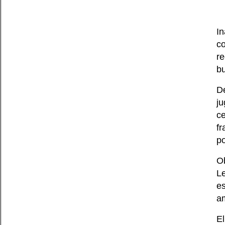
I
co
r
b
D
j
ce
fr
po
O
Le
e
a
E