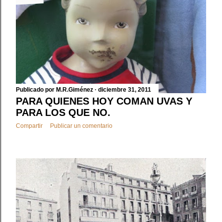
d
a
s
Publicado por
M.R.Giménez
diciembre 31, 2011
PARA QUIENES HOY COMAN UVAS Y
PARA LOS QUE NO.
Compartir
Publicar un comentario