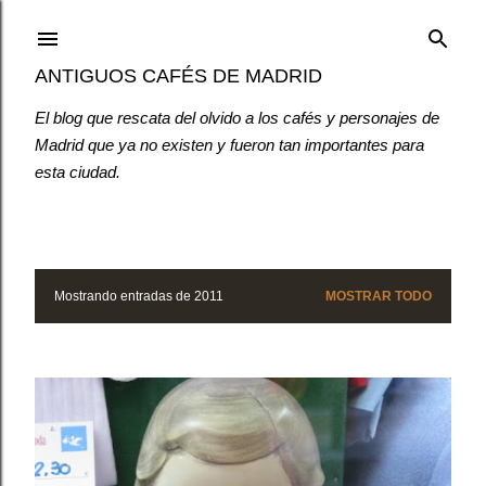
Ir al contenido principal
ANTIGUOS CAFÉS DE MADRID
El blog que rescata del olvido a los cafés y personajes de
Madrid que ya no existen y fueron tan importantes para
esta ciudad.
Mostrando entradas de 2011
MOSTRAR TODO
E
n
t
r
a