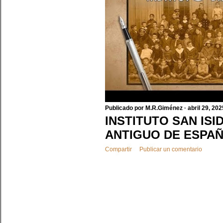
a
s
Publicado por
M.R.Giménez
abril 29, 202
INSTITUTO SAN ISI
ANTIGUO DE ESPA
Compartir
Publicar un comentario