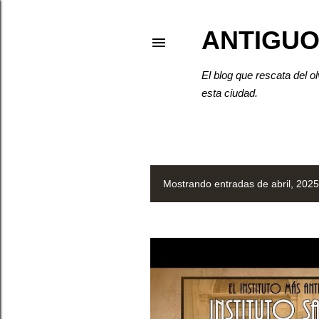
ANTIGUO
El blog que rescata del o
esta ciudad.
Mostrando entradas de abril, 2025
E
n
t
r
a
d