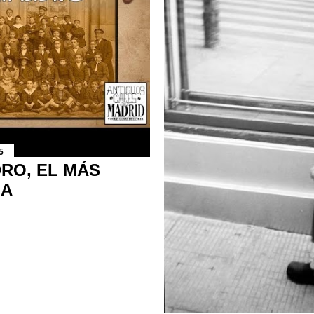
5
DRO, EL MÁS
ÑA