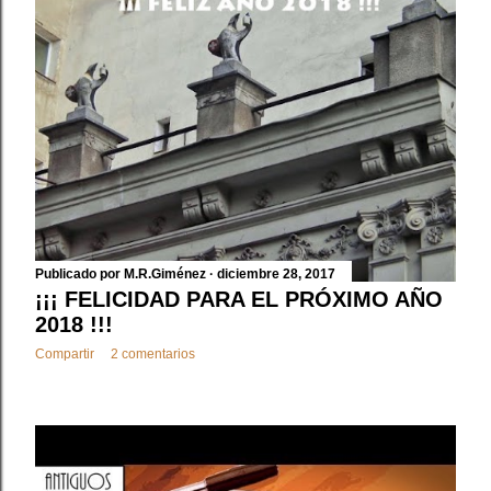
d
a
s
Publicado por
M.R.Giménez
diciembre 28, 2017
¡¡¡ FELICIDAD PARA EL PRÓXIMO AÑO
2018 !!!
Compartir
2 comentarios