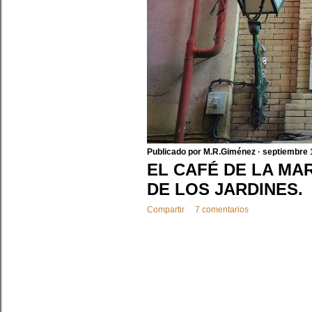
a
s
Publicado por
M.R.Giménez
septiembre 
EL CAFÉ DE LA MA
DE LOS JARDINES.
Compartir
7 comentarios