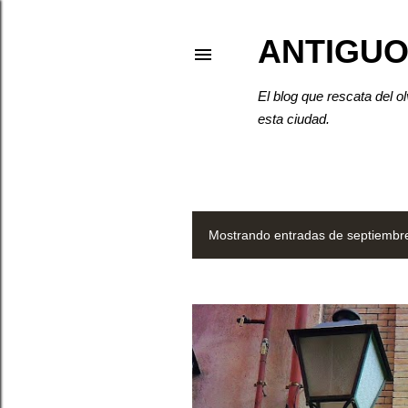
ANTIGUO
El blog que rescata del o
esta ciudad.
Mostrando entradas de septiembr
E
n
t
r
a
d