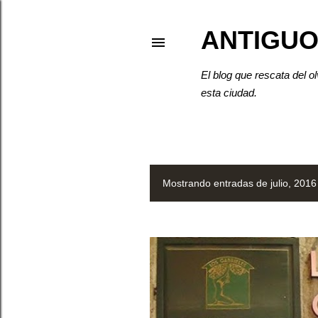
ANTIGUO
El blog que rescata del o
esta ciudad.
Mostrando entradas de julio, 2016
E
n
t
r
a
d