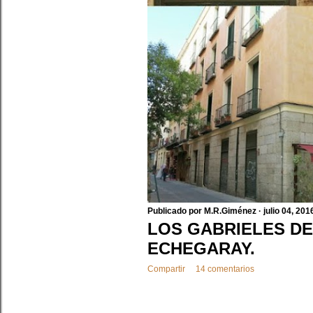
a
s
Publicado por
M.R.Giménez
julio 04, 201
LOS GABRIELES DE
ECHEGARAY.
Compartir
14 comentarios