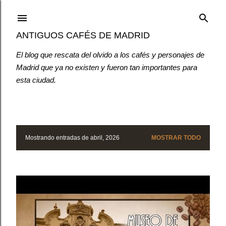
Ir al contenido principal
ANTIGUOS CAFÉS DE MADRID
El blog que rescata del olvido a los cafés y personajes de
Madrid que ya no existen y fueron tan importantes para
esta ciudad.
Mostrando entradas de abril, 2026
MOSTRAR TODO
E
n
t
r
a