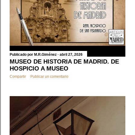
d
a
s
Publicado por
M.R.Giménez
abril 27, 2026
MUSEO DE HISTORIA DE MADRID. DE
HOSPICIO A MUSEO
Compartir
Publicar un comentario