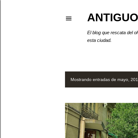
ANTIGUO
El blog que rescata del o
esta ciudad.
Mostrando entradas de mayo, 20
E
n
t
r
a
d