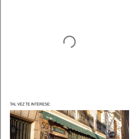
P
u
TAL VEZ TE INTERESE:
b
l
i
c