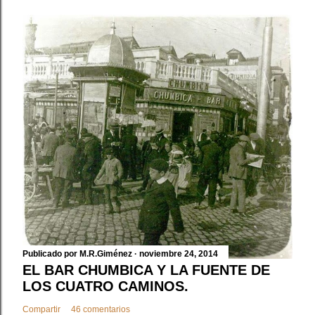
i
o
Publicado por
M.R.Giménez
noviembre 24, 2014
EL BAR CHUMBICA Y LA FUENTE DE
LOS CUATRO CAMINOS.
Compartir
46 comentarios