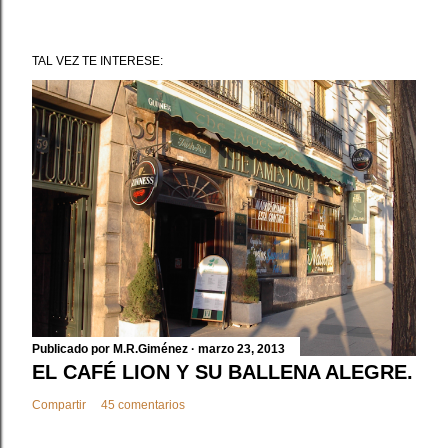
P
u
TAL VEZ TE INTERESE:
b
l
i
c
a
r
u
n
c
o
m
e
Publicado por
M.R.Giménez
marzo 23, 2013
n
EL CAFÉ LION Y SU BALLENA ALEGRE.
t
Compartir
45 comentarios
a
r