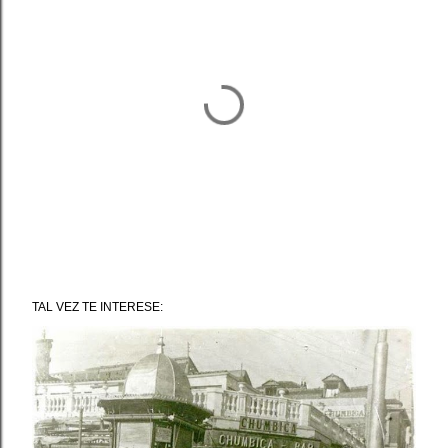
P
u
TAL VEZ TE INTERESE:
b
l
i
c
a