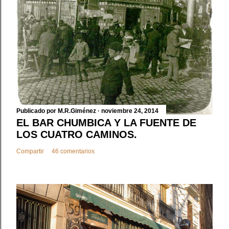
r
u
n
c
o
m
e
n
t
a
Publicado por
M.R.Giménez
noviembre 24, 2014
r
EL BAR CHUMBICA Y LA FUENTE DE
i
LOS CUATRO CAMINOS.
o
Compartir
46 comentarios