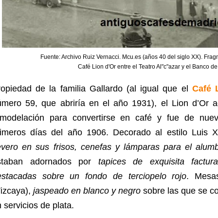
Fuente: Archivo Ruiz Vernacci. Mcu.es (años 40 del siglo XX). Fragm
Café Lion d'Or entre el Teatro Al"c"azar y el Banco de
opiedad de la familia Gallardo (al igual que el
Café 
úmero 59, que abriría en el año 1931), el Lion d’Or 
emodelación para convertirse en café y fue de nuev
rimeros días del año 1906. Decorado al estilo Luis
evero en sus frisos, cenefas y lámparas para el alumb
staban adornados por
tapices de exquisita factu
estacadas sobre un fondo de terciopelo rojo
. Mesa
izcaya),
jaspeado en blanco y negro
sobre las que se c
 servicios de plata.