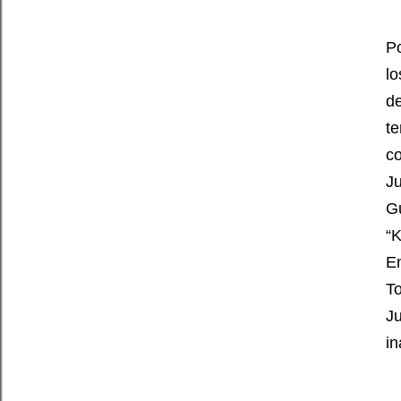
P
lo
d
t
c
J
G
“
E
T
J
in