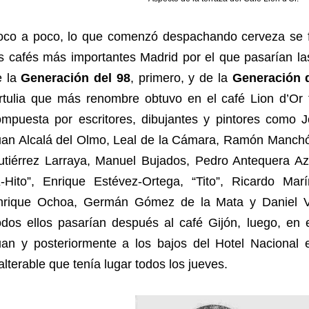
oco a poco, lo que comenzó despachando cerveza se f
s cafés más importantes Madrid por el que pasarían la
e la
Generación del 98
, primero, y de la
Generación 
ertulia que más renombre obtuvo en el café Lion d’Or
ompuesta por escritores, dibujantes y pintores como J
uan Alcalá del Olmo, Leal de la Cámara, Ramón Manchó
utiérrez Larraya, Manuel Bujados, Pedro Antequera Az
K-Hito”, Enrique Estévez-Ortega, “Tito”, Ricardo Mar
nrique Ochoa, Germán Gómez de la Mata y Daniel Vá
odos ellos pasarían después al café Gijón, luego, en 
uan y posteriormente a los bajos del Hotel Nacional
alterable que tenía lugar todos los jueves.