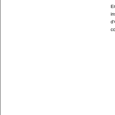
E
in
d’
c