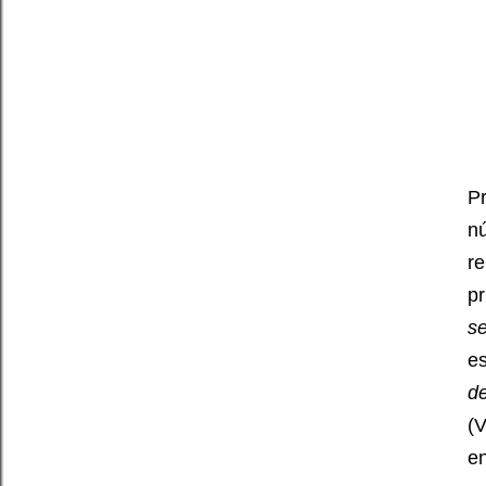
Pr
n
r
p
s
e
d
(V
en