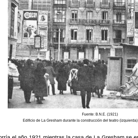
Fuente: B.N.E. (1921)
Edificio de La Gresham durante la construcción del teatro (izquierda
orría el año 1921 mientras la casa de La Gresham se 