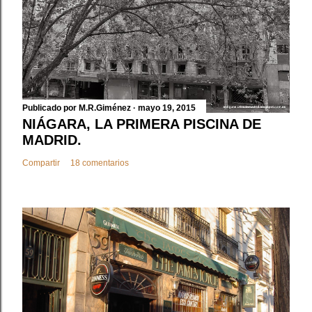
l
i
c
a
r
u
n
Publicado por
M.R.Giménez
mayo 19, 2015
c
NIÁGARA, LA PRIMERA PISCINA DE
o
MADRID.
m
Compartir
18 comentarios
e
n
t
a
r
i
o