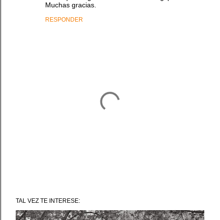
Muchas gracias.
RESPONDER
P
u
TAL VEZ TE INTERESE:
b