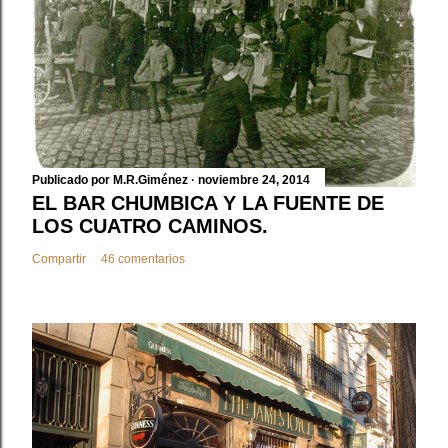
n
c
o
m
e
n
t
a
Publicado por
M.R.Giménez
noviembre 24, 2014
r
EL BAR CHUMBICA Y LA FUENTE DE
i
LOS CUATRO CAMINOS.
o
Compartir
46 comentarios