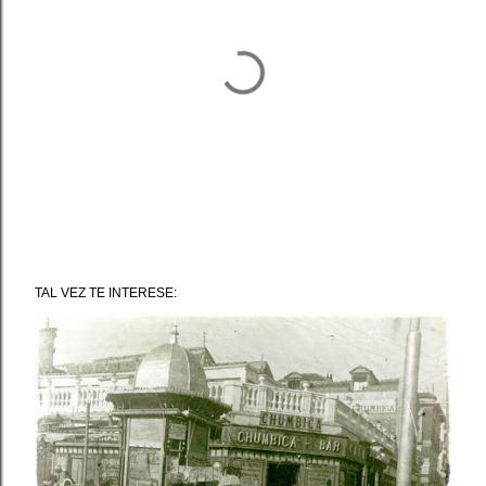
P
u
TAL VEZ TE INTERESE:
b
l
i
c
a
r
u