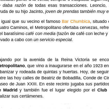
e daba razón
de todas esas transacciones. Leoncio,
uda de su hijo Jacinto,
joven de prendas también muy e
 igual que su vecino el famoso
Bar Chumbica
, situado
atro Caminos, el Metropolitano ofertaba cervezas, refre
el baratísimo
café con media
(tazón de café con leche y
levado a cabo con
un servicio especial.
ajando por la avenida de la Reina Victoria se enc
etropolitano
, que
vino a inaugurarse en el año 1923 e
banizar y rodeada de quintas y huertas. Hoy, de seguir 
tre las hoy calles de Beatriz de Bobadilla, Conde de Ci
seo de Juan XXIII. En este recinto jugaba sus partidos
e Madrid
y también fue el lugar elegido por el
Club 
alizar sus certámenes.