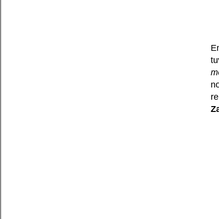
E
t
m
no
re
Z