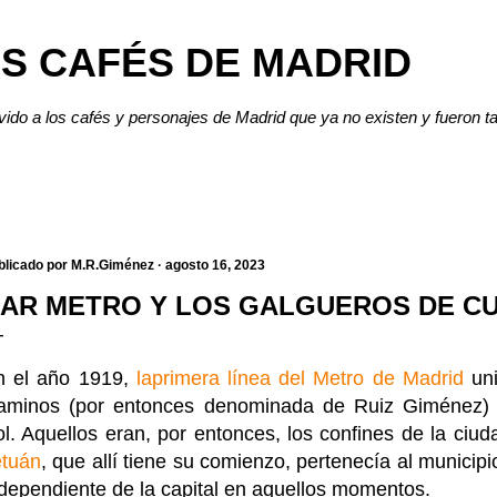
Ir al contenido principal
S CAFÉS DE MADRID
lvido a los cafés y personajes de Madrid que ya no existen y fueron t
blicado por
M.R.Giménez
agosto 16, 2023
AR METRO Y LOS GALGUEROS DE C
n el año 1919,
laprimera línea del Metro de Madrid
uni
aminos (por entonces denominada de Ruiz Giménez) c
l. Aquellos eran, por entonces, los confines de la ciud
etuán
, que allí tiene su comienzo, pertenecía al municip
dependiente de la capital en aquellos momentos.