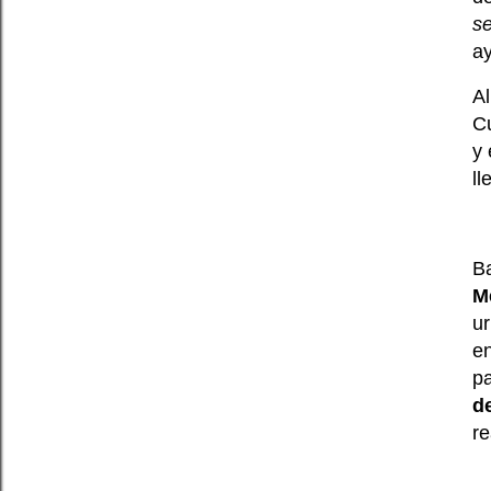
s
ay
Al
Cu
y 
l
B
M
ur
en
pa
d
re