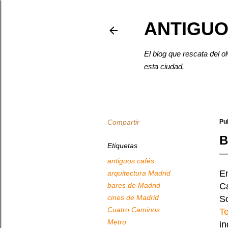
ANTIGUO
El blog que rescata del o
esta ciudad.
Compartir
Pu
B
Etiquetas
antiguos cafés
E
arquitectura Madrid
bares de Madrid
C
cines de Madrid
So
Cuatro Caminos
T
Metro
in