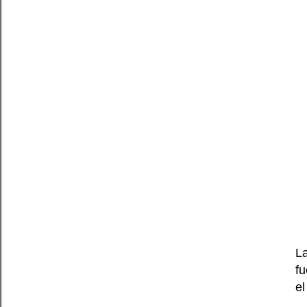
L
fu
e