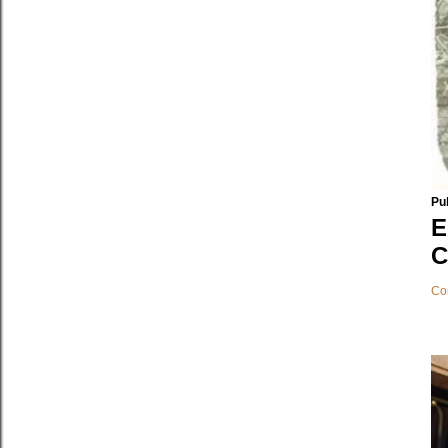
Pu
E
C
Co