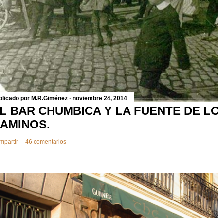
blicado por
M.R.Giménez
noviembre 24, 2014
L BAR CHUMBICA Y LA FUENTE DE L
AMINOS.
mpartir
46 comentarios